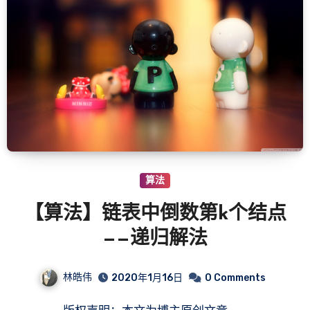
算法
【算法】链表中倒数第k个结点
——递归解法
林皓伟
2020年1月16日
0 Comments