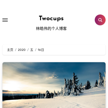
跳
转
到
Twocups
内
林皓伟的个人博客
容
主页
2020
五
16日