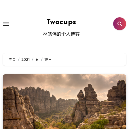
跳
转
到
Twocups
内
林皓伟的个人博客
容
主页
2021
五
19日