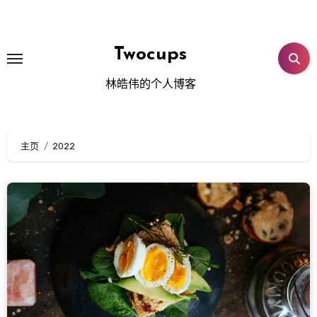
跳
转
到
Twocups
内
林皓伟的个人博客
容
主页
2022