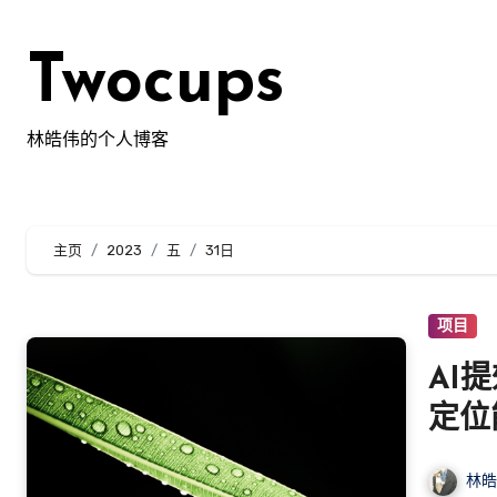
跳
转
Twocups
到
内
容
林皓伟的个人博客
主页
2023
五
31日
项目
AI
定位
林