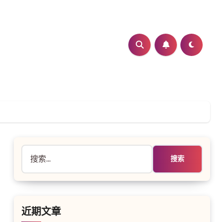
搜
索：
近期文章