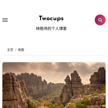
跳
转
到
Twocups
内
林皓伟的个人博客
容
主页
地图