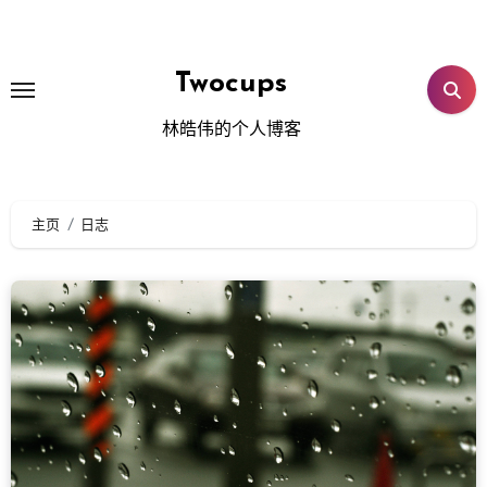
跳
转
到
Twocups
内
林皓伟的个人博客
容
主页
日志