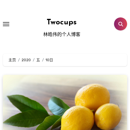
跳
转
到
Twocups
内
林皓伟的个人博客
容
主页
2020
五
10日