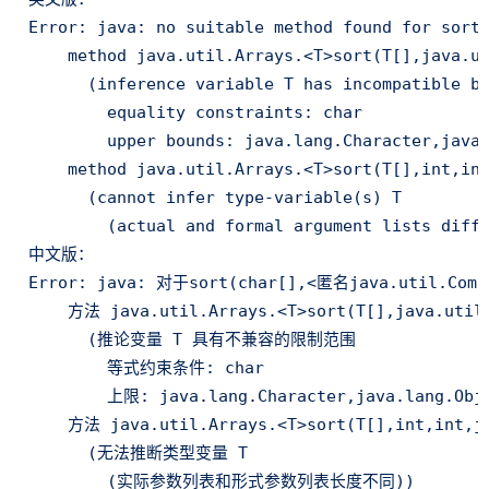
Error: java: no suitable method found for sort(
    method java.util.Arrays.<T>sort(T[],java.ut
      (inference variable T has incompatible bo
        equality constraints: char

        upper bounds: java.lang.Character,java.
    method java.util.Arrays.<T>sort(T[],int,int
      (cannot infer type-variable(s) T

        (actual and formal argument lists diffe
中文版：

Error: java: 对于sort(char[],<匿名java.util.Com
    方法 java.util.Arrays.<T>sort(T[],java.util
      (推论变量 T 具有不兼容的限制范围

        等式约束条件: char

        上限: java.lang.Character,java.lang.Obje
    方法 java.util.Arrays.<T>sort(T[],int,int,j
      (无法推断类型变量 T

        (实际参数列表和形式参数列表长度不同))