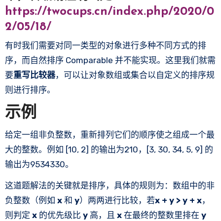
https://twocups.cn/index.php/2020/0
2/05/18/
有时我们需要对同一类型的对象进行多种不同方式的排
序，而自然排序 Comparable 并不能实现。这里我们就需
要
重写比较器
，可以让对象数组或集合以自定义的排序规
则进行排序。
示例
给定一组非负整数，重新排列它们的顺序使之组成一个最
大的整数。例如 [10, 2] 的输出为210，[3, 30, 34, 5, 9] 的
输出为9534330。
这道题解法的关键就是排序，具体的规则为：数组中的非
负整数（例如
x
和
y
）两两进行比较，若
x + y > y + x
，
则判定
x
的优先级比
y
高，且
x
在最终的整数里排在
y