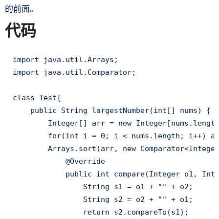
的前面。
代码
import java.util.Arrays;

import java.util.Comparator;

class Test{

    public String largestNumber(int[] nums) {

        Integer[] arr = new Integer[nums.length
        for(int i = 0; i < nums.length; i++) ar
        Arrays.sort(arr, new Comparator<Integer
            @Override

            public int compare(Integer o1, Inte
                String s1 = o1 + "" + o2;

                String s2 = o2 + "" + o1;

                return s2.compareTo(s1);
