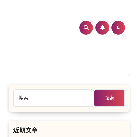
搜
索：
近期文章