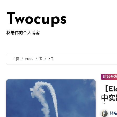
跳
转
Twocups
到
内
容
林皓伟的个人博客
主页
2022
五
7日
后台开
【El
中实
查
林