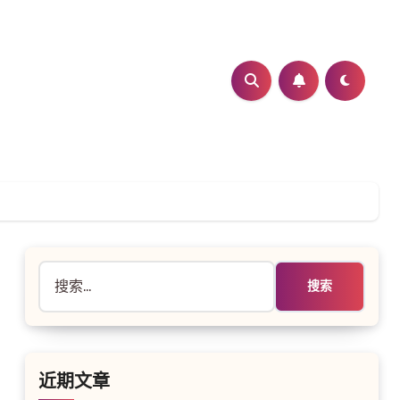
搜
索：
近期文章