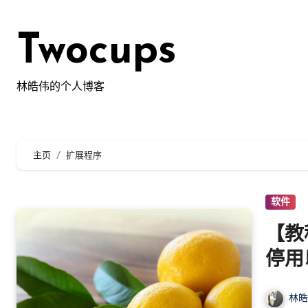
跳
转
Twocups
到
内
容
林皓伟的个人博客
主页
扩展程序
软件
【教
停用
示。
林