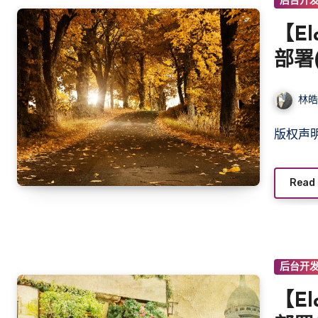
后台开
【El
部署(
林
版权
Read
后台开
【El