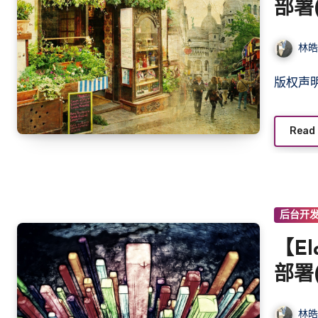
部署(
林
版权
Read
后台开
【El
部署(
林