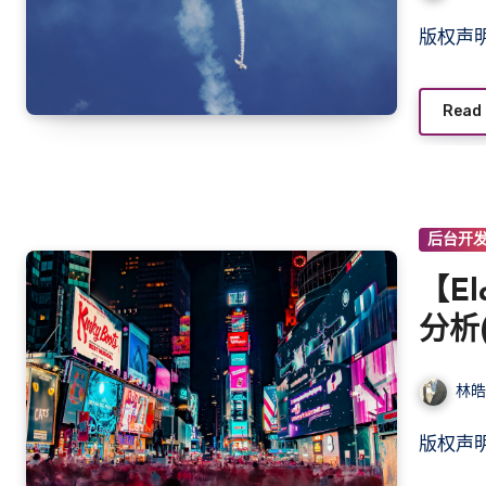
版权
Read
后台开
【El
分析(
林
版权