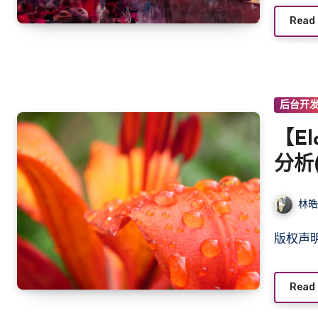
Read
后台开
【El
分析(
林
版权
Read