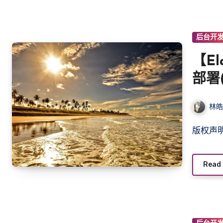
后台开
【El
部署(
林
版权
Read