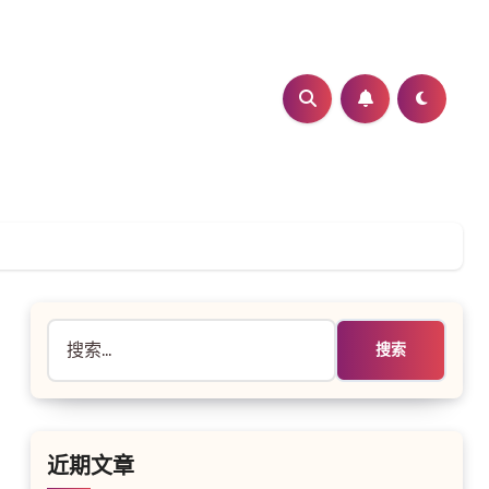
搜
索：
近期文章