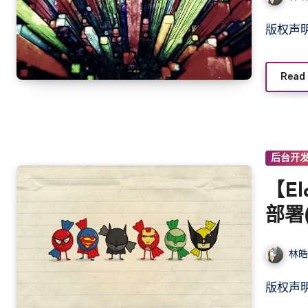
版权
Read
后台开
【El
部署(
林
版权