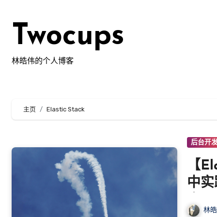
跳
转
Twocups
到
内
容
林皓伟的个人博客
主页
Elastic Stack
后台开
【El
中实
查
林