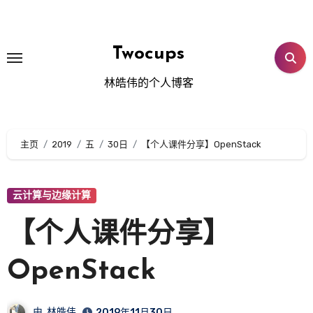
跳
转
到
Twocups
内
林皓伟的个人博客
容
主页
2019
五
30日
【个人课件分享】OpenStack
云计算与边缘计算
【个人课件分享】
OpenStack
由
林皓伟
2019年11月30日